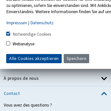
Déterminer ma position
zu optimieren, sofern Sie einverstanden sind. Mit Anklick
Einverständnis. Weitere Informationen finden Sie auf un
Rechercher
Impressum
|
Datenschutz
Notwendige Cookies
Webanalyse
Informations complémentaires
Alle Cookies akzeptieren
Speichern
Aide pour la boussole de conseil LVR
À propos de nous
Contact
Vous avez des questions ?