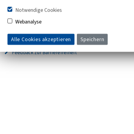
post@lvr.de
Notwendige Cookies
Webanalyse
© 2026 Landschaftsverband Rheinland (LVR)
Impressum
Datenschutz
Alle Cookies akzeptieren
Speichern
Feedback zur Barrierefreiheit