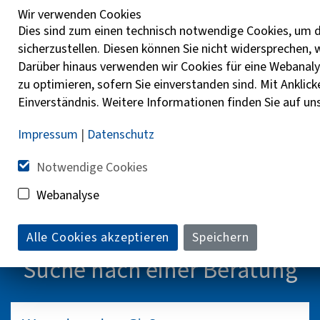
Wir verwenden Cookies
Wählen Sie ihren bevorzugten Kanal aus und klicken Sie
Dies sind zum einen technisch notwendige Cookies, um d
diesen zum Teilen an
sicherzustellen. Diesen können Sie nicht widersprechen,
Darüber hinaus verwenden wir Cookies für eine Webanaly
Teilen auf Facebook
zu optimieren, sofern Sie einverstanden sind. Mit Anklick
Einverständnis. Weitere Informationen finden Sie auf un
Instagram
Impressum
|
Datenschutz
Teilen in E-Mails
Notwendige Cookies
Webanalyse
Teilen auf WhatsApp
Alle Cookies akzeptieren
Speichern
Suche nach einer Beratung