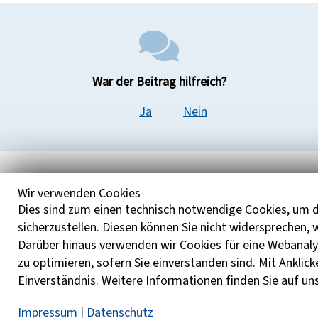
War der Beitrag hilfreich?
Ja
Nein
Wir verwenden Cookies
Möchten Sie den Beitrag teilen?
Dies sind zum einen technisch notwendige Cookies, um d
sicherzustellen. Diesen können Sie nicht widersprechen,
Wählen Sie ihren bevorzugten Kanal aus und klicken Sie
Darüber hinaus verwenden wir Cookies für eine Webanaly
diesen zum Teilen an
zu optimieren, sofern Sie einverstanden sind. Mit Anklick
Einverständnis. Weitere Informationen finden Sie auf un
Teilen auf Facebook
Impressum
|
Datenschutz