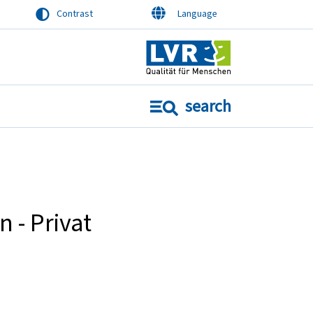
Contrast
Language
Main content
Main content
Search
Seek advice
search
 - Privat