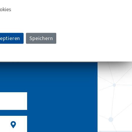
okies
in emails
zeptieren
Speichern