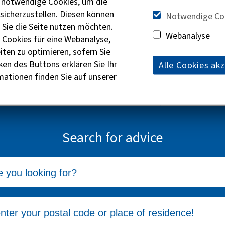
h notwendige Cookies, um die
Would you like to share the article?
 sicherzustellen. Diesen können
Notwendige Co
Select your favorite channel and click on it to share
 Sie die Seite nutzen möchten.
Webanalyse
 Cookies für eine Webanalyse,
re on Facebook
Instagram
Share 
iten zu optimieren, sofern Sie
ken des Buttons erklären Sie Ihr
Alle Cookies ak
mationen finden Sie auf unserer
Search for advice