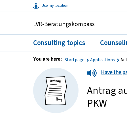
Use my location
Springe direkt zu:
LVR-Beratungskompass
Consulting topics
Counseli
You are here:
Startpage
Applications
Ant
Have the p
Antrag au
PKW